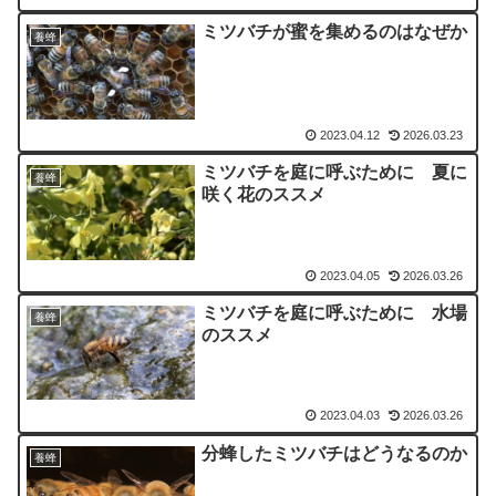
ミツバチが蜜を集めるのはなぜか
養蜂
2023.04.12
2026.03.23
ミツバチを庭に呼ぶために 夏に
養蜂
咲く花のススメ
2023.04.05
2026.03.26
ミツバチを庭に呼ぶために 水場
養蜂
のススメ
2023.04.03
2026.03.26
分蜂したミツバチはどうなるのか
養蜂