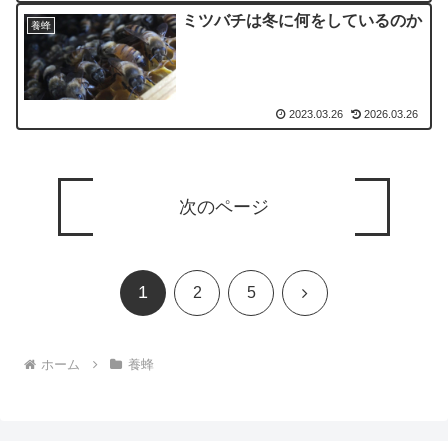
ミツバチは冬に何をしているのか
養蜂
2023.03.26
2026.03.26
次のページ
1
次
2
5
へ
ホーム
養蜂