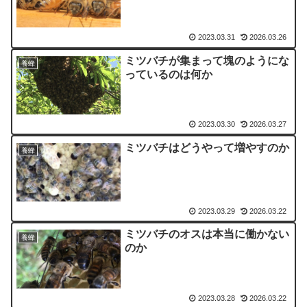
2023.03.31
2026.03.26
ミツバチが集まって塊のようにな
養蜂
っているのは何か
2023.03.30
2026.03.27
ミツバチはどうやって増やすのか
養蜂
2023.03.29
2026.03.22
ミツバチのオスは本当に働かない
養蜂
のか
2023.03.28
2026.03.22