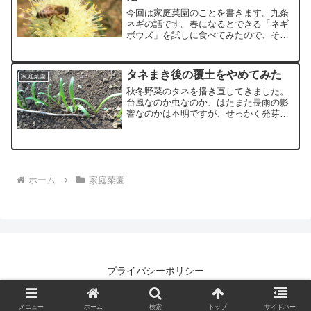
今回は家庭菜園のことを書きます。九条
ネギの話です。春になるとできる「ネギ
ボウズ」を試しに食べてみたので、その
ときの調理法とどんな味がしたのかを書
き留めておきます。
タネまき後の覆土をやめてみた
家庭菜園
秋冬野菜のタネを播き直してきました。
台風なのか虫なのか、はたまた長雨の影
響なのかは不明ですが、せっかく発芽し
た芽が消えてしまったからです（泣）ち
なみに今回はちゃんと新しいタネを使い
ました。時期的に見て、これ以降のまき
直しは厳しいかなと思った...
ホーム
家庭菜園
プライバシーポリシー
© 2018 とうちゃんのブログ.
メニュー
ホーム
検索
トップ
サイドバー